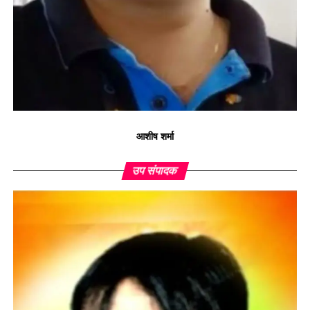
आशीष शर्मा
उप संपादक